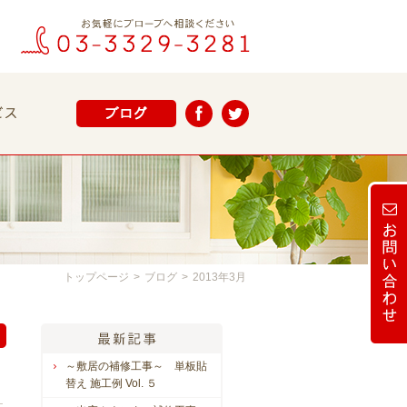
トップページ
>
ブログ
>
2013年3月
～敷居の補修工事～ 単板貼
替え 施工例 Vol. ５