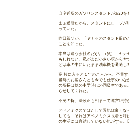
自宅近所のガソリンスタンドが3/20
まぁ近所だから、スタンドにロープが
っていた。
昨日親父が、「ヤナセのスタンド辞め
ことを知った。
本当は違う会社名だが。（笑） ヤナ
もしれない。私がまだ小さい頃からヤ
どは車の中にいたまま洗車機を通過し
高 校に入ると１年のころから、卒業
当時のお客さんとも今でも仕事のつな
の所長は妹の中学時代の同級生である。
らせしてくれた。
不況の折、法改正も相まって運営維持
アベノミクスではたして景気は良くな
しても それはアベノミクス長者と呼
の生活には直結していない気がする。