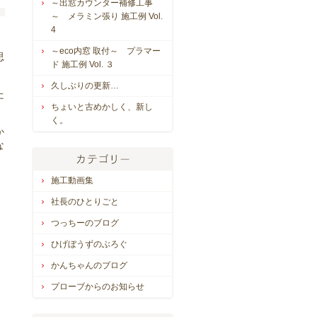
～出窓カウンター補修工事
～ メラミン張り 施工例 Vol.
4
～eco内窓 取付～ プラマー
思
ド 施工例 Vol. ３
久しぶりの更新…
た
ちょいと古めかしく、新し
く。
か
な
施工動画集
社長のひとりごと
つっちーのブログ
ひげぼうずのぶろぐ
かんちゃんのブログ
プローブからのお知らせ