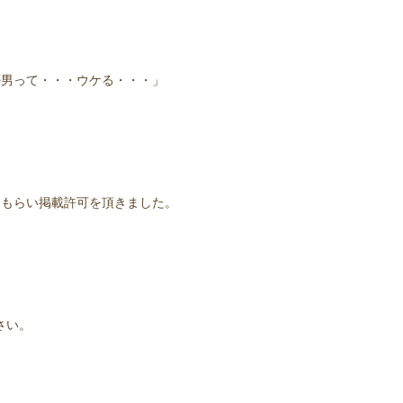
否男って・・・ウケる・・・」
てもらい掲載許可を頂きました。
さい。