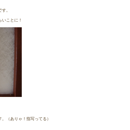
です。
らいことに！
す。（ありゃ！指写ってる）