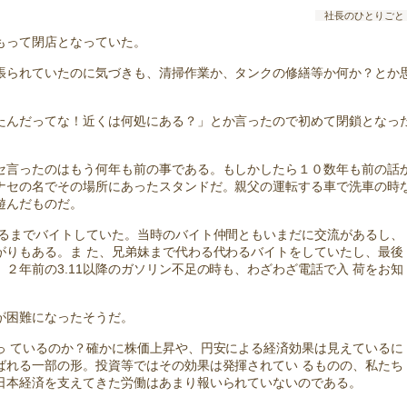
社長のひとりごと
をもって閉店となっていた。
張られていたのに気づきも、清掃作業か、タンクの修繕等か何か？とか
たんだってな！近くは何処にある？」とか言ったので初めて閉鎖となっ
セ言ったのはもう何年も前の事である。もしかしたら１０数年も前の話
ナセの名でその場所にあったスタンドだ。親父の運転する車で洗車の時
遊んだものだ。
するまでバイトしていた。当時のバイト仲間ともいまだに交流があるし、
がりもある。ま た、兄弟妹まで代わる代わるバイトをしていたし、最後
２年前の3.11以降のガソリン不足の時も、わざわざ電話で入 荷をお知
が困難になったそうだ。
っ ているのか？確かに株価上昇や、円安による経済効果は見えているに
ばれる一部の形。投資等ではその効果は発揮されてい るものの、私たち
日本経済を支えてきた労働はあまり報いられていないのである。