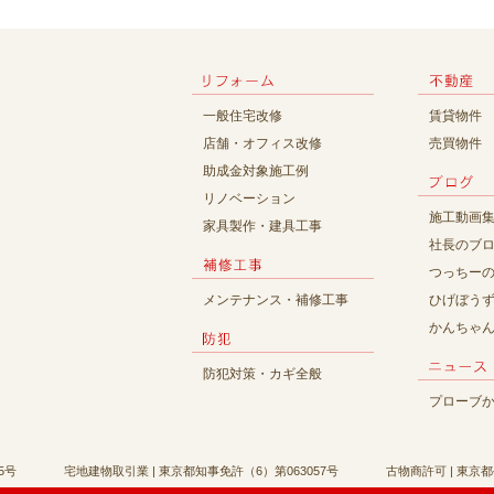
一般住宅改修
賃貸物件
店舗・オフィス改修
売買物件
助成金対象施工例
リノベーション
施工動画
家具製作・建具工事
社長のブ
つっちー
メンテナンス・補修工事
ひげぼう
かんちゃ
防犯対策・カギ全般
プローブ
5号
宅地建物取引業 | 東京都知事免許（6）第063057号
古物商許可 | 東京都