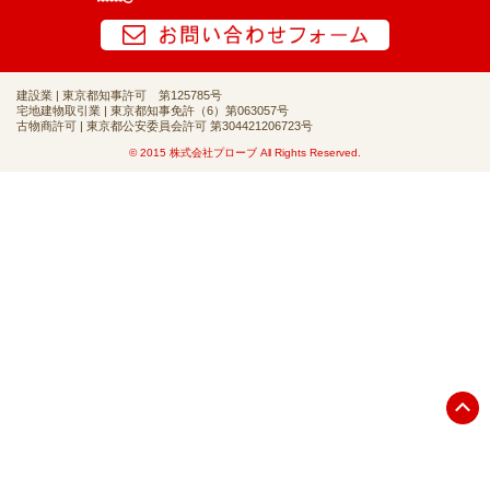
建設業 | 東京都知事許可 第125785号
宅地建物取引業 | 東京都知事免許（6）第063057号
古物商許可 | 東京都公安委員会許可 第304421206723号
© 2015 株式会社プローブ All Rights Reserved.