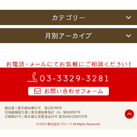
建設業 | 東京都知事許可 第125785号
宅地建物取引業 | 東京都知事免許（6）第063057号
古物商許可 | 東京都公安委員会許可 第304421206723号
© 2015 株式会社プローブ All Rights Reserved.