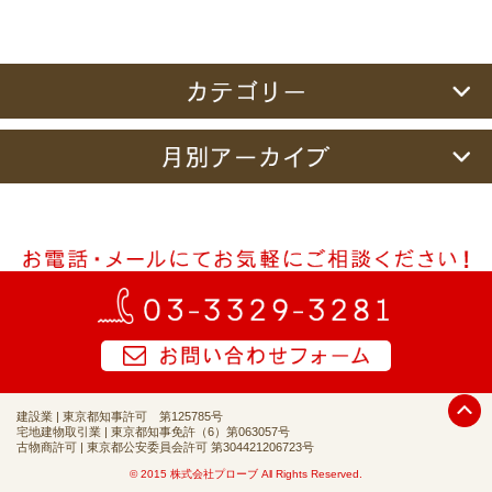
建設業 | 東京都知事許可 第125785号
宅地建物取引業 | 東京都知事免許（6）第063057号
古物商許可 | 東京都公安委員会許可 第304421206723号
© 2015 株式会社プローブ All Rights Reserved.