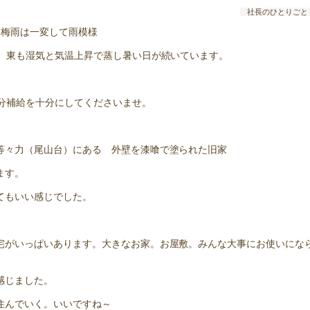
社長のひとりごと
た梅雨は一変して雨模様
り、東も湿気と気温上昇で蒸し暑い日が続いています。
水分補給を十分にしてくださいませ。
等々力（尾山台）にある 外壁を漆喰で塗られた旧家
ます。
てもいい感じでした。
宅がいっぱいあります。大きなお家。お屋敷。みんな大事にお使いにな
感じました。
住んでいく。いいですね～