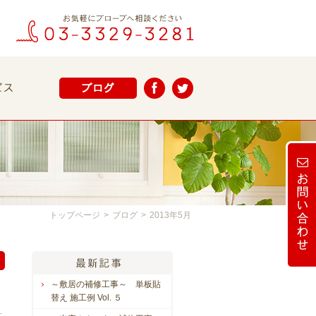
トップページ
>
ブログ
>
2013年5月
～敷居の補修工事～ 単板貼
替え 施工例 Vol. ５