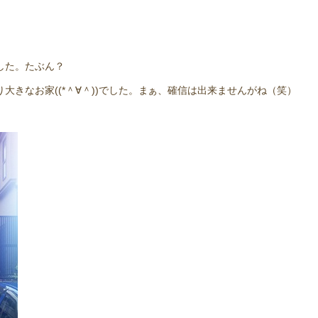
した。たぶん？
大きなお家((*＾∀＾))でした。まぁ、確信は出来ませんがね（笑）