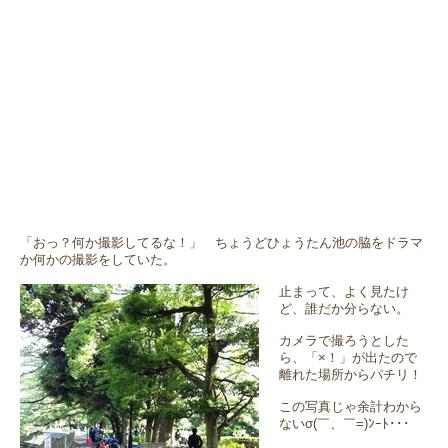
「おっ？何か撮影してるな！」 ちょうどひょうたん池の脇をドラマ
か何かの撮影をしていた。
止まって、よく見たけ
ど、誰だか分らない。
カメラで撮ろうとした
ら、「×！」が出たので
離れた場所からパチリ！
この写真じゃ余計わから
ないσ(￣、￣=)ﾝｰﾄ･･･