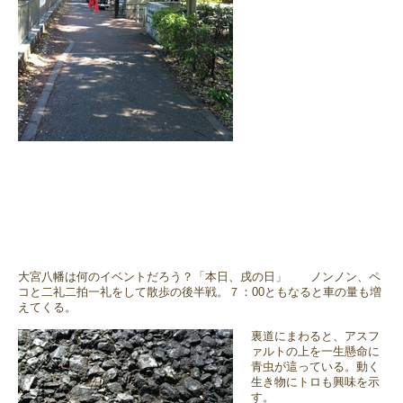
大宮八幡は何のイベントだろう？「本日、戌の日」 ノンノン、ペ
コと二礼二拍一礼をして散歩の後半戦。７：00ともなると車の量も増
えてくる。
裏道にまわると、アスフ
ァルトの上を一生懸命に
青虫が這っている。動く
生き物にトロも興味を示
す。