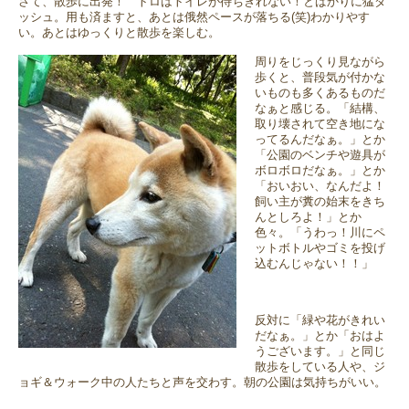
さて、散歩に出発！ トロはトイレが待ちきれない！とばかりに猛ダ
ッシュ。用も済ますと、あとは俄然ペースが落ちる(笑)わかりやす
い。あとはゆっくりと散歩を楽しむ。
周りをじっくり見ながら
歩くと、普段気が付かな
いものも多くあるものだ
なぁと感じる。「結構、
取り壊されて空き地にな
ってるんだなぁ。」とか
「公園のベンチや遊具が
ボロボロだなぁ。」とか
「おいおい、なんだよ！
飼い主が糞の始末をきち
んとしろよ！」とか
色々。「うわっ！川にペ
ットボトルやゴミを投げ
込むんじゃない！！」
反対に「緑や花がきれい
だなぁ。」とか「おはよ
うございます。」と同じ
散歩をしている人や、ジ
ョギ＆ウォーク中の人たちと声を交わす。朝の公園は気持ちがいい。