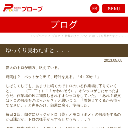
トップページ
>
ブログ
>
社長のひとりごと
>
ゆっくり見わたすと．．．
ゆっくり見わたすと．．．
2013.05.08
愛犬のトロが朝方、吠えている。
時間は？ ベットから出て、時計を見る。「4：00か！」
しばらくしても、あまりに鳴くのでトロのいる作業場に下りていく
と、 （￣□￣；）！！かわいそうに。オシッコがしたかったよ
うだ。作業場の床に我慢しきれずオシッコをしていた。「あれ？親父
はトロの散歩をさぼったか？」と思いつつ、「着替えてくるから待っ
てなさい。」と声をかけ、部屋に戻り、準備した。
毎日２回、朝夕にジィジがトロ（柴）とモコ（ポメ）の散歩をするの
が日課だが、トロの様子からするとどうも．．．？