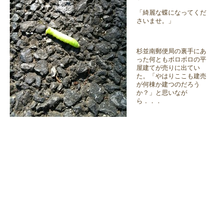
「綺麗な蝶になってくだ
さいませ。」
杉並南郵便局の裏手にあ
った何ともボロボロの平
屋建てが売りに出てい
た。「やはりここも建売
が何棟か建つのだろう
か？」と思いなが
ら．．．