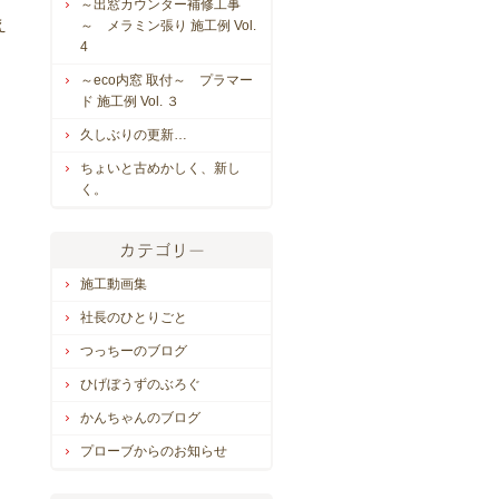
～出窓カウンター補修工事
え
～ メラミン張り 施工例 Vol.
4
～eco内窓 取付～ プラマー
ド 施工例 Vol. ３
久しぶりの更新…
ちょいと古めかしく、新し
く。
施工動画集
社長のひとりごと
つっちーのブログ
ひげぼうずのぶろぐ
かんちゃんのブログ
プローブからのお知らせ