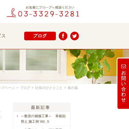
ップページ
>
ブログ
>
社長のひとりごと
>
春の嵐
～敷居の補修工事～ 単板貼
替え 施工例 Vol. ５