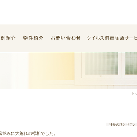
ト
社長のひとりごと
風並みに大荒れの様相でした。