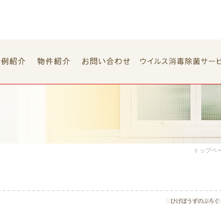
トップペ
ひげぼうずのぶろぐ