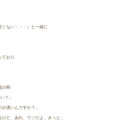
若くない・・・）と一緒に
っており
題の時、
ない？」
のが遅いんですか？」
るけど、あれ、ウソだよ、きっと」