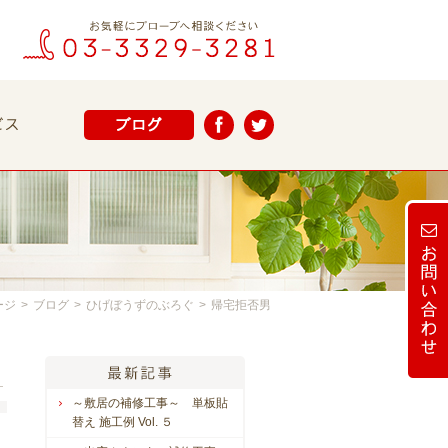
ージ
>
ブログ
>
ひげぼうずのぶろぐ
>
帰宅拒否男
～敷居の補修工事～ 単板貼
替え 施工例 Vol. ５