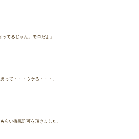
言ってるじゃん。モロだよ」
否男って・・・ウケる・・・」
てもらい掲載許可を頂きました。