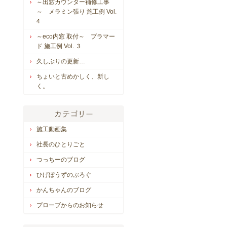
～出窓カウンター補修工事
～ メラミン張り 施工例 Vol.
4
～eco内窓 取付～ プラマー
ド 施工例 Vol. ３
久しぶりの更新…
ちょいと古めかしく、新し
く。
施工動画集
社長のひとりごと
つっちーのブログ
ひげぼうずのぶろぐ
かんちゃんのブログ
プローブからのお知らせ