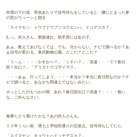
外環の下の道、草加あたりで信号待ちをしていると、隣にとまった車
の窓がウィーンと開き
「スイマセン、トウブドウブツコウエンハ、ドコデスカ？」
むっ。外人さん。家族連れ。助手席には女の子。
あぁ、教えてあげなくては、でも、分からない。ナビで調べるか？あ
ぁ信号が変わる。東武動物公園。どこだ？どこだ？
「う～ん・・・・かすかべ？」「ミチハ？」「高速・・・で？春日
部？出口？」「アリガトウゴザイマス」
・・・あぁ、行ってしまう。・・・本当か？本当に春日部なのか？ナ
ビで調べると、あながち間違えではないみたい。
ホッとしたのもつかの間、あれ？春日部出口？高速？・・・・無い
な。ごめんなさい。
無事たどり着けたかな？あの外人さんも。
１０年くらい前、環七と早稲田通りの交差点。信号待ちしてたら、
「スイマセン、キョウトハドッチデスカ？」