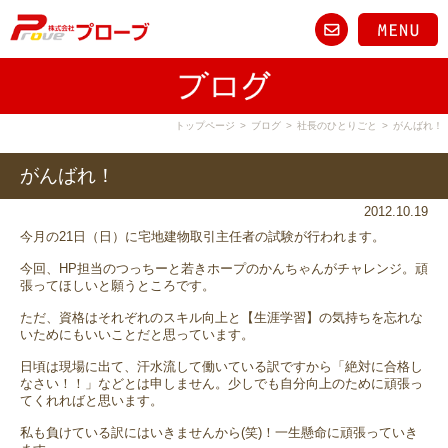
トップページ
>
ブログ
>
社長のひとりごと
>
がんばれ！
がんばれ！
2012.10.19
今月の21日（日）に宅地建物取引主任者の試験が行われます。
今回、HP担当のつっちーと若きホープのかんちゃんがチャレンジ。頑
張ってほしいと願うところです。
ただ、資格はそれぞれのスキル向上と【生涯学習】の気持ちを忘れな
いためにもいいことだと思っています。
日頃は現場に出て、汗水流して働いている訳ですから「絶対に合格し
なさい！！」などとは申しません。少しでも自分向上のために頑張っ
てくれればと思います。
私も負けている訳にはいきませんから(笑)！一生懸命に頑張っていき