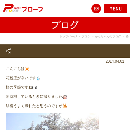
トップページ
>
ブログ
>
かんちゃんのブログ
>
桜
桜
2014.04.01
こんにちは
花粉症が辛いです
桜の季節ですね
朝待機しているときに撮りました
結構うまく撮れたと思うのですが