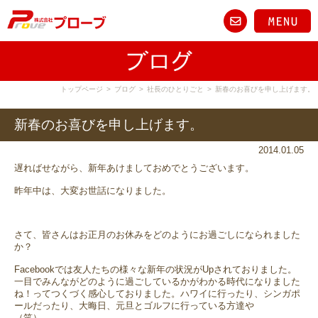
トップページ
>
ブログ
>
社長のひとりごと
>
新春のお喜びを申し上げます。
新春のお喜びを申し上げます。
2014.01.05
遅ればせながら、新年あけましておめでとうございます。
昨年中は、大変お世話になりました。
さて、皆さんはお正月のお休みをどのようにお過ごしになられました
か？
Facebookでは友人たちの様々な新年の状況がUpされておりました。
一目でみんながどのように過ごしているかがわかる時代になりました
ね！ってつくづく感心しておりました。ハワイに行ったり、シンガポ
ールだったり、大晦日、元旦とゴルフに行っている方達や
（笑）．．．