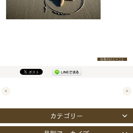
社長のひとりごと
<
>