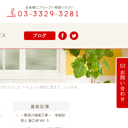
長のひとりごと
>
ちょっと残念に思えて…つぶやき
～敷居の補修工事～ 単板貼
替え 施工例 Vol. ５