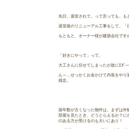
先日、退室されて。って言っても、も
退室後のリニューアル工事をして、「
もともと、オーナー様が建築会社です
「好きにやって」って、
大工さんに任せてしまったが故にΣｶﾞ──(|il
ん～…せっかくお金かけて内装をやり
残念。
築年数が古くなった物件は、まずは外
部屋を見たとき、どうとらえるか？に
のある方が受けるのも大いにあり！