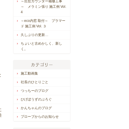
～出窓カウンター補修工事
～ メラミン張り 施工例 Vol.
4
～eco内窓 取付～ プラマー
ド 施工例 Vol. ３
久しぶりの更新…
ちょいと古めかしく、新し
く。
施工動画集
と
社長のひとりごと
つっちーのブログ
ひげぼうずのぶろぐ
かんちゃんのブログ
に
差
プローブからのお知らせ