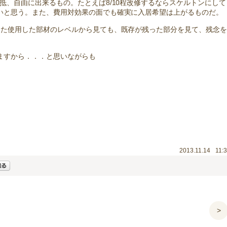
抵、自由に出来るもの。たとえば8/10程改修するならスケルトンにして
いと思う。また、費用対効果の面でも確実に入居希望は上がるものだ。
また使用した部材のレベルから見ても、既存が残った部分を見て、残念
ますから．．．と思いながらも
2013.11.14
11:
>