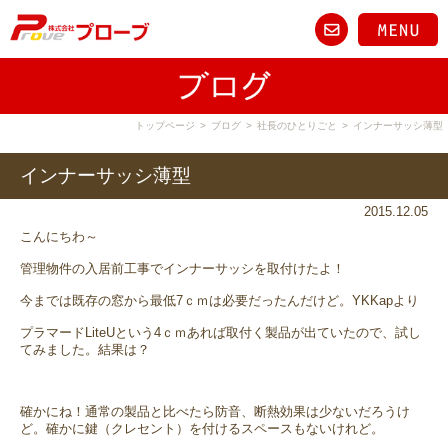
トップページ
>
ブログ
>
社長のひとりごと
>
インナーサッシ薄型
インナーサッシ薄型
2015.12.05
こんにちわ～
管理物件の入居前工事でインナーサッシを取付けたよ！
今までは既存の窓から最低7ｃｍは必要だったんだけど。YKKapより
プラマードLiteUという4ｃｍあれば取付く製品が出ていたので、試し
てみました。結果は？
確かにね！通常の製品と比べたら防音、断熱効果は少ないだろうけ
ど。確かに鍵（クレセント）を付けるスペースもないけれど。