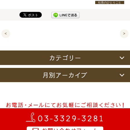
社長のひとりごと
<
>