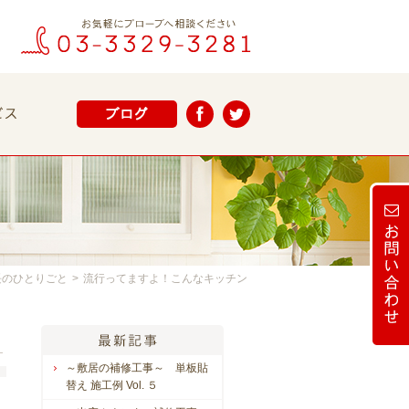
長のひとりごと
>
流行ってますよ！こんなキッチン
～敷居の補修工事～ 単板貼
替え 施工例 Vol. ５