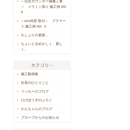
～出窓カウンター補修工事
～ メラミン張り 施工例 Vol.
4
～eco内窓 取付～ プラマー
ド 施工例 Vol. ３
久しぶりの更新…
ちょいと古めかしく、新し
く。
施工動画集
社長のひとりごと
つっちーのブログ
ひげぼうずのぶろぐ
かんちゃんのブログ
プローブからのお知らせ